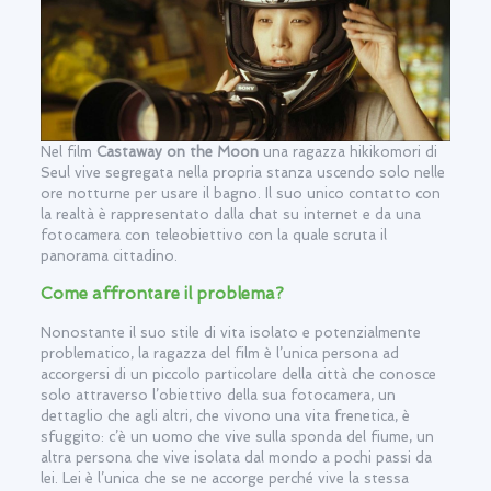
Nel film
Castaway on the Moon
una ragazza hikikomori di
Seul vive segregata nella propria stanza uscendo solo nelle
ore notturne per usare il bagno. Il suo unico contatto con
la realtà è rappresentato dalla chat su internet e da una
fotocamera con teleobiettivo con la quale scruta il
panorama cittadino.
Come affrontare il problema?
Nonostante il suo stile di vita isolato e potenzialmente
problematico, la ragazza del film è l’unica persona ad
accorgersi di un piccolo particolare della città che conosce
solo attraverso l’obiettivo della sua fotocamera, un
dettaglio che agli altri, che vivono una vita frenetica, è
sfuggito: c’è un uomo che vive sulla sponda del fiume, un
altra persona che vive isolata dal mondo a pochi passi da
lei. Lei è l’unica che se ne accorge perché vive la stessa