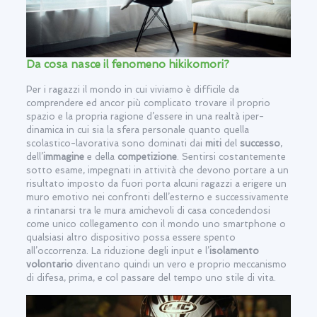
Da cosa nasce il fenomeno hikikomori?
Per i ragazzi il mondo in cui viviamo è difficile da
comprendere ed ancor più complicato trovare il proprio
spazio e la propria ragione d’essere in una realtà iper-
dinamica in cui sia la sfera personale quanto quella
scolastico-lavorativa sono dominati dai
miti
del
successo
,
dell’
immagine
e della
competizione
. Sentirsi costantemente
sotto esame, impegnati in attività che devono portare a un
risultato imposto da fuori porta alcuni ragazzi a erigere un
muro emotivo nei confronti dell’esterno e successivamente
a rintanarsi tra le mura amichevoli di casa concedendosi
come unico collegamento con il mondo uno smartphone o
qualsiasi altro dispositivo possa essere spento
all’occorrenza. La riduzione degli input e l’
isolamento
volontario
diventano quindi un vero e proprio meccanismo
di difesa, prima, e col passare del tempo uno stile di vita.