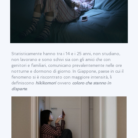
Statisticamente hanno tra i 14 e i 25 anni, non studiano,
non lavorano e sono schivi sia con gli amici che con
genitori e familiari, comunicano prevalentemente nelle ore
notturne e dormono di giorno. In Giappone, paese in cui il
fenomeno si è riscontrato con maggiore intensità, li
definiscono
hikikomori
ovvero
coloro che stanno in
disparte
.